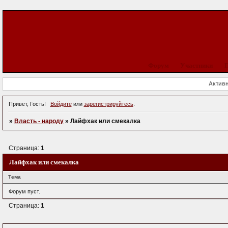
Форум
Участники
Актив
Привет, Гость!
Войдите
или
зарегистрируйтесь
.
»
Власть - народу
»
Лайфхак или смекалка
Страница:
1
Лайфхак или смекалка
Тема
Форум пуст.
Страница:
1