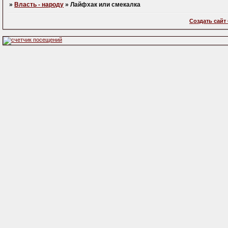
»
Власть - народу
»
Лайфхак или смекалка
Создать сайт